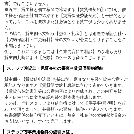
書】ではございません。
※近年、貸主様と借主様間で締結する【賃貸借契約】に加え、借
主様と保証会社間で締結する【賃貸保証委託契約】も一般的とな
っており、これを要求または必須となる貸主側も少なくありませ
ん。
この場合、貸主側へ支払う【敷金・礼金】とは別途で保証会社へ
【契約保証料～年更新料】等の支払いが必要となりますことをご
承知おき下さい。
但し、これにつきましては【企業内容にて相談】の余地もあり、
貸主側判断により【免除】のケースも多々ございます。
ステップ④貸主・保証会社の審査⇒賃貸借契約締結
貸主側へ【賃貸借申込書｣を提出後、審査などを経て貸主合意・ご
承諾となりますと【賃貸借契約】締結に向けて進めていきます。
【賃貸借契約書】等は合意内容により作成され、この内容を貸
主・借主ともに文言確認を経て製本書を作成します。
その後、当社スタッフより借主様に対して【重要事項説明】を行
わせて頂きまして、各書類への署名、捺印へと進んでいきます。
各書類関係の捺印完了とともに、敷金・礼金他の契約時決済金の
お支払いとなり、すべて完了します。
ステップ⑤事業用物件の鍵引き渡し