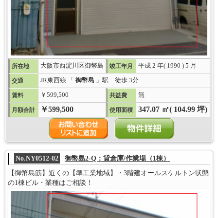
大阪市西淀川区御幣島
平成 2 年( 1990 ) 5 月
所在地
竣工年月
JR東西線 「
御幣島
」駅 徒歩 3分
交通
￥599,500
無
賃料
共益費
￥599,500
347.07 ㎡( 104.99 坪)
月額合計
使用面積
No.NY0512-02
御幣島2-Q：貸倉庫/作業場（1棟）
【御幣島筋】近くの【準工業地域】・3階建オールスケルトン状態
の1棟ビル・業種はご相談！