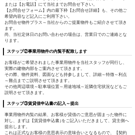
または【お電話】にて当社までお問合せ下さい。
【お問合せフォーム】内の最下枠【お問合せ詳細】も、その他ご
希望内容など記入にご利用下さい。
お問合せ物件プラス～当社からのご提案物件もご紹介させて頂き
ます。
尚、当社定休日のお問い合わせの場合は、営業日でのご連絡とな
ります。
ステップ②事業用物件の内覧手配致します
お客様がご希望されました事業用物件を当社スタッフが同行し、
実際の建物内部をご案内させて頂きます。
その際、物件資料、図面なども持参しまして、詳細～特徴～利点
～難点までご説明させて頂きます。
その他周辺環境～駐車場位置～用途地域～近隣住宅状況などもご
説明させて頂きます。
ステップ③賃貸借申込書の記入～提出
事業用物件内覧の結果、お客様が貸借のご意思が固まった物件に
対し、まずは【賃貸借申込書｣をご記入いただきまして、貸主側へ
提出します。
これは正式なお客様の意思表示の意味合いとなるもので、【契約