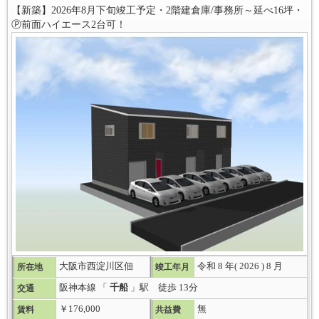
【新築】2026年8月下旬竣工予定・2階建倉庫/事務所～延べ16坪・
Ⓟ前面ハイエース2台可！
大阪市西淀川区佃
令和 8 年( 2026 ) 8 月
所在地
竣工年月
阪神本線 「
千船
」駅 徒歩 13分
交通
￥176,000
無
賃料
共益費