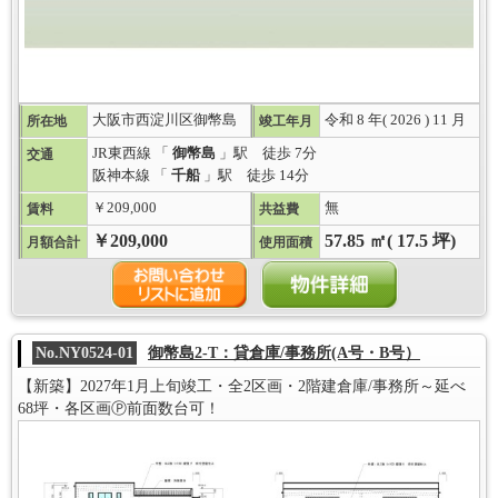
大阪市西淀川区御幣島
令和 8 年( 2026 ) 11 月
所在地
竣工年月
JR東西線 「
御幣島
」駅 徒歩 7分
交通
阪神本線 「
千船
」駅 徒歩 14分
￥209,000
無
賃料
共益費
￥209,000
57.85 ㎡( 17.5 坪)
月額合計
使用面積
No.NY0524-01
御幣島2-T：貸倉庫/事務所(A号・B号）
【新築】2027年1月上旬竣工・全2区画・2階建倉庫/事務所～延べ
68坪・各区画Ⓟ前面数台可！