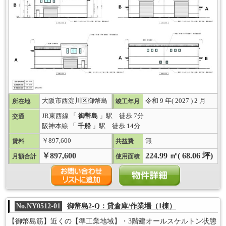
大阪市西淀川区御幣島
令和 9 年( 2027 ) 2 月
所在地
竣工年月
JR東西線 「
御幣島
」駅 徒歩 7分
交通
阪神本線 「
千船
」駅 徒歩 14分
￥897,600
無
賃料
共益費
￥897,600
224.99 ㎡( 68.06 坪)
月額合計
使用面積
No.NY0512-01
御幣島2-Q：貸倉庫/作業場（1棟）
【御幣島筋】近くの【準工業地域】・3階建オールスケルトン状態