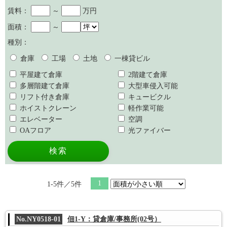
賃料：
～
万円
面積：
～
種別：
倉庫
工場
土地
一棟貸ビル
平屋建て倉庫
2階建て倉庫
多層階建て倉庫
大型車侵入可能
リフト付き倉庫
キュービクル
ホイストクレーン
軽作業可能
エレベーター
空調
OAフロア
光ファイバー
1
1-5件／5件
No.NY0518-01
佃1-Y：貸倉庫/事務所(02号）