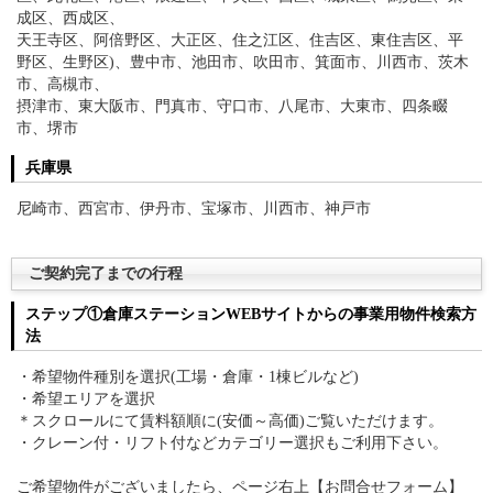
成区、西成区、
天王寺区、阿倍野区、大正区、住之江区、住吉区、東住吉区、平
野区、生野区)、豊中市、池田市、吹田市、箕面市、川西市、茨木
市、高槻市、
摂津市、東大阪市、門真市、守口市、八尾市、大東市、四条畷
市、堺市
兵庫県
尼崎市、西宮市、伊丹市、宝塚市、川西市、神戸市
ご契約完了までの行程
ステップ①倉庫ステーションWEBサイトからの事業用物件検索方
法
・希望物件種別を選択(工場・倉庫・1棟ビルなど)
・希望エリアを選択
＊スクロールにて賃料額順に(安価～高価)ご覧いただけます。
・クレーン付・リフト付などカテゴリー選択もご利用下さい。
ご希望物件がございましたら、ページ右上【お問合せフォーム】