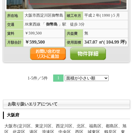
大阪市西淀川区御幣島
平成 2 年( 1990 ) 5 月
所在地
竣工年月
JR東西線 「
御幣島
」駅 徒歩 3分
交通
￥599,500
無
賃料
共益費
￥599,500
347.07 ㎡( 104.99 坪)
月額合計
使用面積
1
1-5件／5件
お取り扱いエリアについて
大阪府
大阪市(淀川区、東淀川区、西淀川区、北区、福島区、都島区、旭
区、此花区、港区、浪速区、中央区、西区、城東区、鶴見区、東