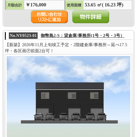
￥176,000
53.65 ㎡( 16.23 坪)
月額合計
使用面積
No.NY0523-01
御幣島2-S：貸倉庫/事務所(1号・2号・3号）
【新築】2026年11月上旬竣工予定・2階建倉庫/事務所～延べ17.5
坪・各区画Ⓟ前面2台可！