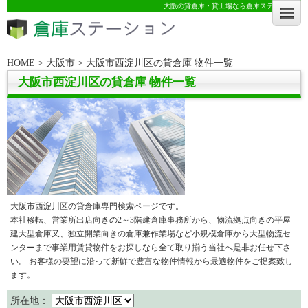
大阪の貸倉庫・貸工場なら倉庫ステーション
HOME
>
大阪市 >
大阪市西淀川区の貸倉庫 物件一覧
大阪市西淀川区の貸倉庫 物件一覧
大阪市西淀川区の貸倉庫専門検索ページです。
本社移転、営業所出店向きの2～3階建倉庫事務所から、物流拠点向きの平屋
建大型倉庫又、独立開業向きの倉庫兼作業場など小規模倉庫から大型物流セ
ンターまで事業用賃貸物件をお探しなら全て取り揃う当社へ是非お任せ下さ
い。 お客様の要望に沿って新鮮で豊富な物件情報から最適物件をご提案致し
ます。
所在地：