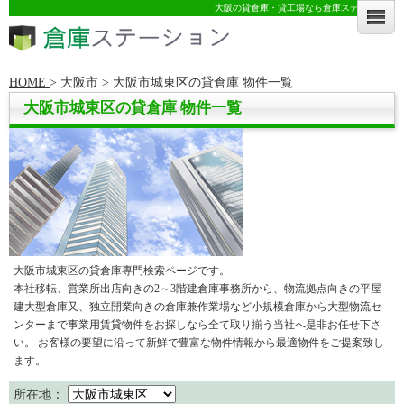
大阪の貸倉庫・貸工場なら倉庫ステーション
HOME
>
大阪市 >
大阪市城東区の貸倉庫 物件一覧
大阪市城東区の貸倉庫 物件一覧
大阪市城東区の貸倉庫専門検索ページです。
本社移転、営業所出店向きの2～3階建倉庫事務所から、物流拠点向きの平屋
建大型倉庫又、独立開業向きの倉庫兼作業場など小規模倉庫から大型物流セ
ンターまで事業用賃貸物件をお探しなら全て取り揃う当社へ是非お任せ下さ
い。 お客様の要望に沿って新鮮で豊富な物件情報から最適物件をご提案致し
ます。
所在地：