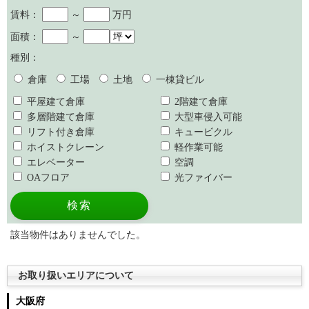
賃料：
～
万円
面積：
～
種別：
倉庫
工場
土地
一棟貸ビル
平屋建て倉庫
2階建て倉庫
多層階建て倉庫
大型車侵入可能
リフト付き倉庫
キュービクル
ホイストクレーン
軽作業可能
エレベーター
空調
OAフロア
光ファイバー
該当物件はありませんでした。
お取り扱いエリアについて
大阪府