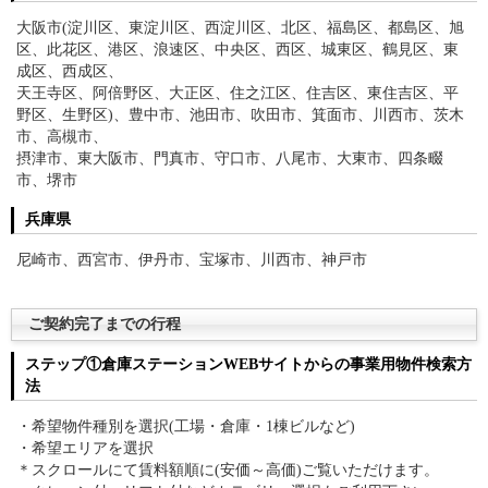
大阪市(淀川区、東淀川区、西淀川区、北区、福島区、都島区、旭
区、此花区、港区、浪速区、中央区、西区、城東区、鶴見区、東
成区、西成区、
天王寺区、阿倍野区、大正区、住之江区、住吉区、東住吉区、平
野区、生野区)、豊中市、池田市、吹田市、箕面市、川西市、茨木
市、高槻市、
摂津市、東大阪市、門真市、守口市、八尾市、大東市、四条畷
市、堺市
兵庫県
尼崎市、西宮市、伊丹市、宝塚市、川西市、神戸市
ご契約完了までの行程
ステップ①倉庫ステーションWEBサイトからの事業用物件検索方
法
・希望物件種別を選択(工場・倉庫・1棟ビルなど)
・希望エリアを選択
＊スクロールにて賃料額順に(安価～高価)ご覧いただけます。