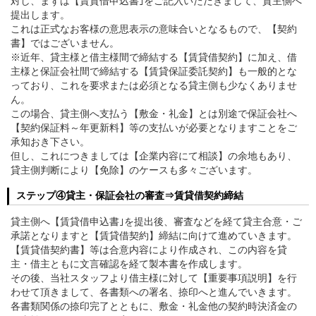
対し、まずは【賃貸借申込書｣をご記入いただきまして、貸主側へ
提出します。
これは正式なお客様の意思表示の意味合いとなるもので、【契約
書】ではございません。
※近年、貸主様と借主様間で締結する【賃貸借契約】に加え、借
主様と保証会社間で締結する【賃貸保証委託契約】も一般的とな
っており、これを要求または必須となる貸主側も少なくありませ
ん。
この場合、貸主側へ支払う【敷金・礼金】とは別途で保証会社へ
【契約保証料～年更新料】等の支払いが必要となりますことをご
承知おき下さい。
但し、これにつきましては【企業内容にて相談】の余地もあり、
貸主側判断により【免除】のケースも多々ございます。
ステップ④貸主・保証会社の審査⇒賃貸借契約締結
貸主側へ【賃貸借申込書｣を提出後、審査などを経て貸主合意・ご
承諾となりますと【賃貸借契約】締結に向けて進めていきます。
【賃貸借契約書】等は合意内容により作成され、この内容を貸
主・借主ともに文言確認を経て製本書を作成します。
その後、当社スタッフより借主様に対して【重要事項説明】を行
わせて頂きまして、各書類への署名、捺印へと進んでいきます。
各書類関係の捺印完了とともに、敷金・礼金他の契約時決済金の