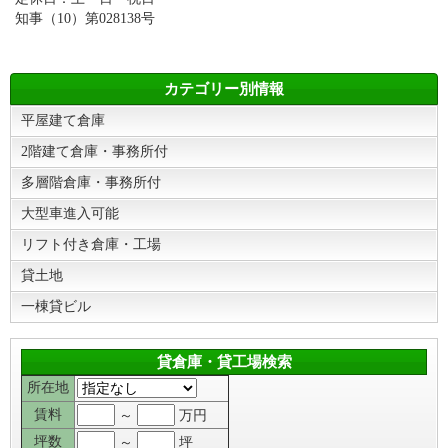
知事（10）第028138号
カテゴリー別情報
平屋建て倉庫
2階建て倉庫・事務所付
多層階倉庫・事務所付
大型車進入可能
リフト付き倉庫・工場
貸土地
一棟貸ビル
貸倉庫・貸工場検索
所在地
賃料
～
万円
坪数
～
坪